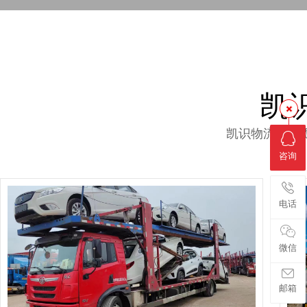
凯
凯识物流运车
咨询
电话
微信
邮箱